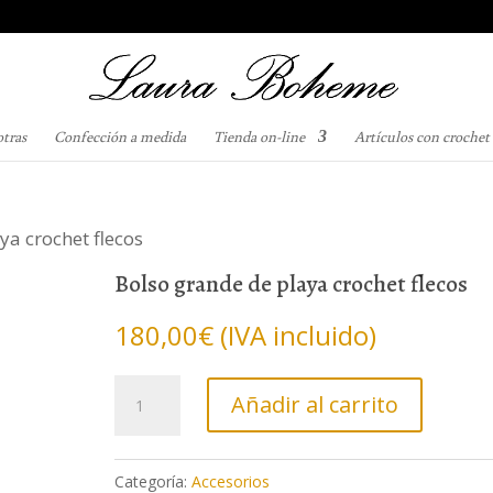
otras
Confección a medida
Tienda on-line
Artículos con crochet
ya crochet flecos
Bolso grande de playa crochet flecos
180,00
€
(IVA incluido)
Bolso
Añadir al carrito
grande
de
playa
Categoría:
Accesorios