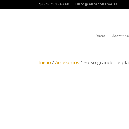
+34.649.95.63.60
info@lauraboheme.es
Inicio
Sobre nos
Inicio
/
Accesorios
/ Bolso grande de pla