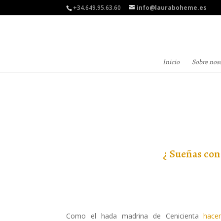
+34.649.95.63.60
info@lauraboheme.es
Inicio
Sobre nos
¿ Sueñas con
Como el hada madrina de Cenicienta
hacem