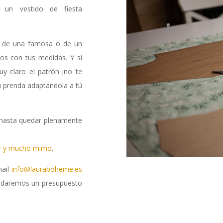
 un vestido de fiesta
to de una famosa o de un
os con tus medidas. Y si
y claro el patrón ¡no te
u prenda adaptándola a tú
es hasta quedar plenamente
or y mucho mimo
.
mail
info@lauraboheme.es
daremos un presupuesto