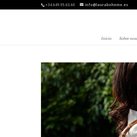
+34.649.95.63.60
info@lauraboheme.es
Inicio
Sobre nos