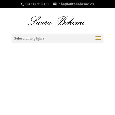
+34.649.95.63.60
info@lauraboheme.es
Seleccionar página
High