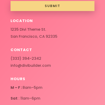
SUBMIT
LOCATION
1235 Divi Theme St.
San Francisco, CA 92335
CONTACT
(333) 394-2342
info@divibuilder.com
HOURS
M – F :
8am–5pm
Sat
: 11am–6pm