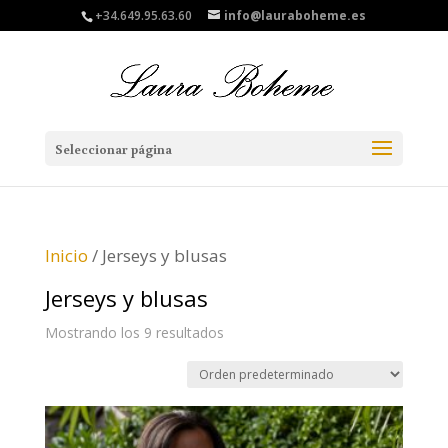
+34.649.95.63.60
info@lauraboheme.es
Seleccionar página
Inicio
/ Jerseys y blusas
Jerseys y blusas
Mostrando los 9 resultados